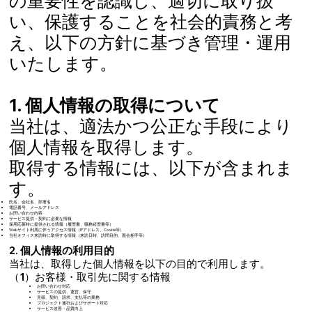
の重要性を認識し、適切に取り扱
い、保護することを社会的責務と考
え、以下の方針に基づき管理・運用
いたします。
1. 個人情報の取得について
当社は、適法かつ公正な手段により
個人情報を取得します。
取得する情報には、以下が含まれま
す。
氏名、会社名、部署名
電話番号、メールアドレス
お問い合わせ内容
サービス提供・契約に必要な情報
採用応募時に提供される情報（履歴書、職務経歴書等）
Webサイト利用に伴うアクセス情報（IPアドレス、Cookie等）
当社オフィス来訪時に取得する情報（来訪日時、訪問目的、面会相手等）
2. 個人情報の利用目的
当社は、取得した個人情報を以下の目的で利用します。
（1）お客様・取引先に関する情報
お問い合わせ対応
サービスの提供、運営、保守
見積、契約、請求、支払等の業務
プロジェクト遂行およびサポート対応
サービス改善・品質向上