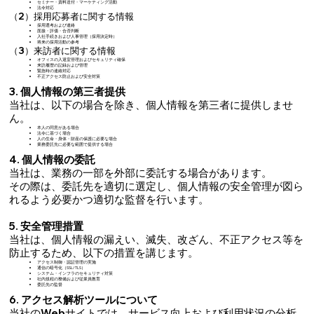
セミナー・資料送付・マーケティング活動
法令対応
（2）採用応募者に関する情報
採用選考および連絡
面接・評価・合否判断
入社手続きおよび人事管理（採用決定時）
将来の採用活動の参考
（3）来訪者に関する情報
オフィスの入退室管理およびセキュリティ確保
来訪履歴の記録および管理
緊急時の連絡対応
不正アクセス防止および安全対策
3. 個人情報の第三者提供
当社は、以下の場合を除き、個人情報を第三者に提供しませ
ん。
本人の同意がある場合
法令に基づく場合
人の生命・身体・財産の保護に必要な場合
業務委託先に必要な範囲で提供する場合
4. 個人情報の委託
当社は、業務の一部を外部に委託する場合があります。
その際は、委託先を適切に選定し、個人情報の安全管理が図ら
れるよう必要かつ適切な監督を行います。
5. 安全管理措置
当社は、個人情報の漏えい、滅失、改ざん、不正アクセス等を
防止するため、以下の措置を講じます。
アクセス制御・認証管理の実施
通信の暗号化（SSL/TLS）
システム・インフラのセキュリティ対策
社内規程の整備および従業員教育
委託先の監督
6. アクセス解析ツールについて
当社のWebサイトでは、サービス向上および利用状況の分析